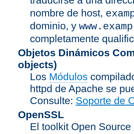
nombre de host,
exam
dominio, y
www.examp
completamente qualifi
Objetos Dinámicos Com
objects)
Los
Módulos
compilado
httpd de Apache se pu
Consulte:
Soporte de 
OpenSSL
El toolkit Open Sourc