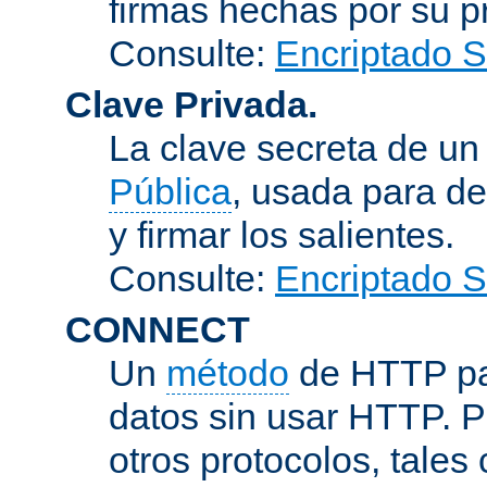
firmas hechas por su pr
Consulte:
Encriptado 
Clave Privada.
La clave secreta de u
Pública
, usada para de
y firmar los salientes.
Consulte:
Encriptado 
CONNECT
Un
método
de HTTP par
datos sin usar HTTP. 
otros protocolos, tales