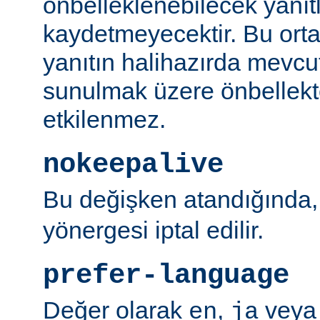
önbelleklenebilecek yanıtl
kaydetmeyecektir. Bu orta
yanıtın halihazırda mevcut
sunulmak üzere önbellekt
etkilenmez.
nokeepalive
Bu değişken atandığında
yönergesi iptal edilir.
prefer-language
Değer olarak
,
vey
en
ja