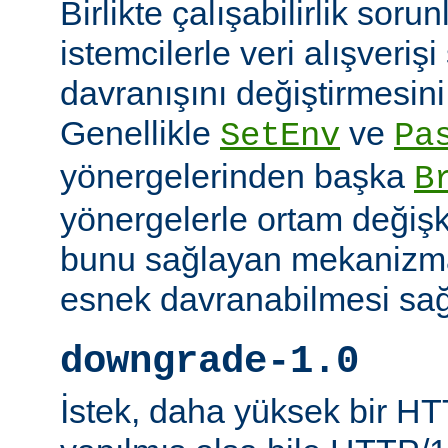
Birlikte çalışabilirlik soru
istemcilerle veri alışverişi
davranışını değiştirmesini 
Genellikle
ve
SetEnv
Pa
yönergelerinden başka
B
yönergelerle ortam değişk
bunu sağlayan mekanizmal
esnek davranabilmesi sağl
downgrade-1.0
İstek, daha yüksek bir HT