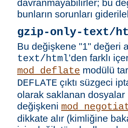
davranmayabilirler; bu d
bunların sorunları giderileb
gzip-only-text/h
Bu değişkene "1" değeri 
’den farklı içer
text/html
modülü tar
mod_deflate
çıktı süzgeci ipta
DEFLATE
olarak saklanan dosyalar 
değişkeni
mod_negotia
dikkate alır (kimliğine ba