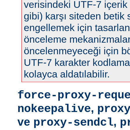
verisindeki UTF-7 içerik 
gibi) karşı siteden betik s
engellemek için tasarla
önceleme mekanizmalar
öncelenmeyeceği için böy
UTF-7 karakter kodlamas
kolayca aldatılabilir.
force-proxy-requ
,
nokeepalive
prox
ve
,
proxy-sendcl
p