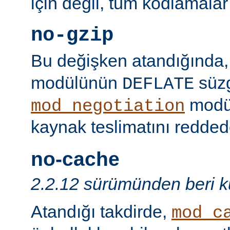
için değil, tüm kodlamalar
no-gzip
Bu değişken atandığında
modülünün
süzg
DEFLATE
modü
mod_negotiation
kaynak teslimatını redded
no-cache
2.2.12 sürümünden beri ku
Atandığı takdirde,
mod_c