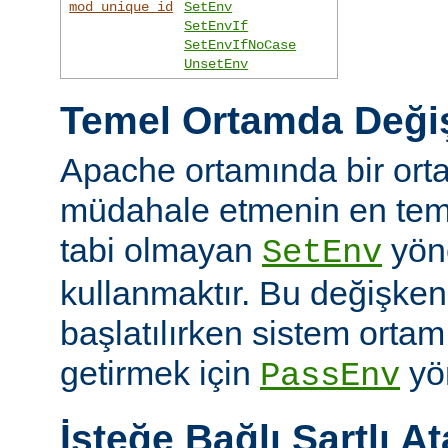
mod_unique_id
SetEnv
SetEnvIf
SetEnvIfNoCase
UnsetEnv
Temel Ortamda Değiş
Apache ortamında bir ort
müdahale etmenin en teme
tabi olmayan
yön
SetEnv
kullanmaktır. Bu değişken
başlatılırken sistem ortam
getirmek için
yön
PassEnv
İsteğe Bağlı Şartlı A