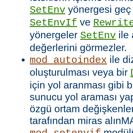
yönergesi geç ça
SetEnv
ve
SetEnvIf
Rewrit
yönergeler
ile
SetEnv
değerlerini görmezler.
ile di
mod_autoindex
oluşturulması veya bir
için yol aranması gibi b
sunucu yol araması yap
özgü ortam değişkenleri
tarafından miras alınM
modülü