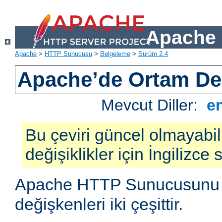
Apache 
Apache
>
HTTP Sunucusu
>
Belgeleme
>
Sürüm 2.4
Apache’de Ortam Değ
Mevcut Diller:
e
Bu çeviri güncel olmayabil
değişiklikler için İngilizce
Apache HTTP Sunucusunu e
değişkenleri iki çeşittir.