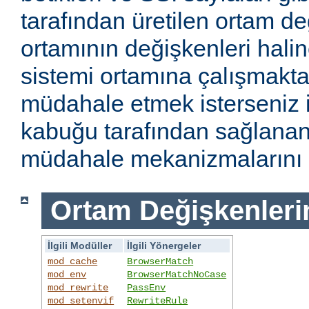
tarafından üretilen ortam de
ortamının değişkenleri haline
sistemi ortamına çalışmakt
müdahale etmek isterseniz i
kabuğu tarafından sağlanan
müdahale mekanizmalarını k
Ortam Değişkenleri
İlgili Modüller
İlgili Yönergeler
mod_cache
BrowserMatch
mod_env
BrowserMatchNoCase
mod_rewrite
PassEnv
mod_setenvif
RewriteRule