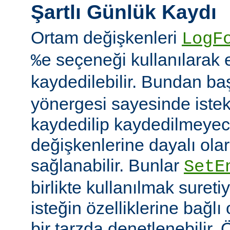
Şartlı Günlük Kaydı
Ortam değişkenleri
LogF
seçeneği kullanılarak 
%e
kaydedilebilir. Bundan b
yönergesi sayesinde istek
kaydedilip kaydedilmeye
değişkenlerine dayalı olar
sağlanabilir. Bunlar
SetE
birlikte kullanılmak sureti
isteğin özelliklerine bağl
bir tarzda denetlenebilir.