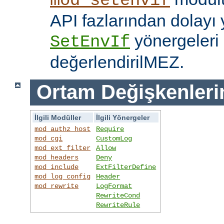
mod_setenvif
API fazlarından dolayı y
yönergeleri 
SetEnvIf
değerlendirilMEZ.
Ortam Değişkenleri
İlgili Modüller
İlgili Yönergeler
mod_authz_host
Require
mod_cgi
CustomLog
mod_ext_filter
Allow
mod_headers
Deny
mod_include
ExtFilterDefine
mod_log_config
Header
mod_rewrite
LogFormat
RewriteCond
RewriteRule