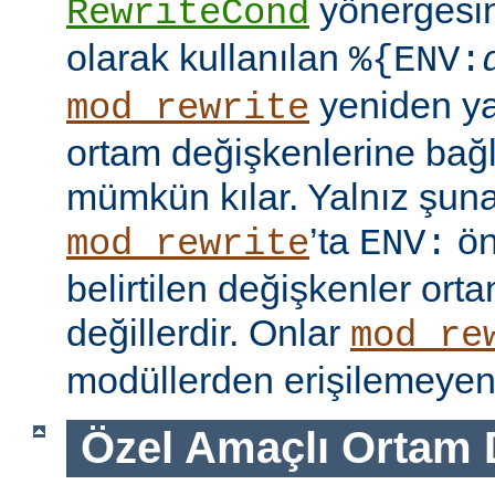
yönergesi
RewriteCond
olarak kullanılan
%{ENV:
yeniden y
mod_rewrite
ortam değişkenlerine bağl
mümkün kılar. Yalnız şuna
’ta
ön
mod_rewrite
ENV:
belirtilen değişkenler ort
değillerdir. Onlar
mod_re
modüllerden erişilemeyen 
Özel Amaçlı Ortam 