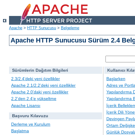
Apache
>
HTTP Sunucusu
>
Belgeleme
Apache HTTP Sunucusu Sürüm 2.4 Belg
Sürümlerin Dağıtım Bilgileri
Kullanıcı Kıl
2.3/2.4’deki yeni özellikler
Başlarken
Apache 2.1/2.2’deki yeni özellikler
Adres ve Portl
Apache 2.0’daki yeni özellikler
Yapılandırma D
2.2’den 2.4’e yükseltme
Yapılandırma B
Apache Lisansı
İçerik Bellekle
İçerik Dili Yöne
Başvuru Kılavuzu
Devingen Payla
Derleme ve Kurulum
Ortam Değişken
Başlatma
Günlük Dosyal