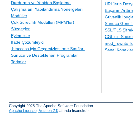
Durdurma ve Yeniden Başlatma
URL’lerin Dosy
Çalışma anı Yapılandırma Yönergeleri
Başarım Arttır
Modüller
Güvenlik İpuçla
Çok Süreçlilik Modülleri (MPM’ler)
Sunucu Geneli
Süzgeçler
SSL/TLS Şifre
Eylemciler
CGI için Suexe
İfade Çözümleyici
mod_rewrite i
.htaccess için Geçersizleştirme Sınıfları
Sanal Konakla
Sunucu ve Desteklenen Programlar
Terimler
Copyright 2025 The Apache Software Foundation.
Apache License, Version 2.0
altında lisanslıdır.