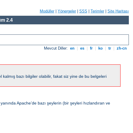
Modüller
|
Yönergeler
|
SSS
|
Terimler
|
Site Haritası
m 2.4
Mevcut Diller:
en
|
es
|
fr
|
ko
|
tr
|
zh-cn
ış bazı bilgiler olabilir, fakat siz yine de bu belgeleri
 yanında Apache’de bazı şeylerin (bir şeyleri hızlandıran ve