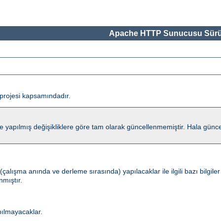
Apache HTTP Sunucusu Sürü
projesi kapsamındadır.
lmış değişikliklere göre tam olarak güncellenmemiştir. Hala güncel kalm
ışma anında ve derleme sırasında) yapılacaklar ile ilgili bazı bilgiler
nmıştır.
pılmayacaklar.