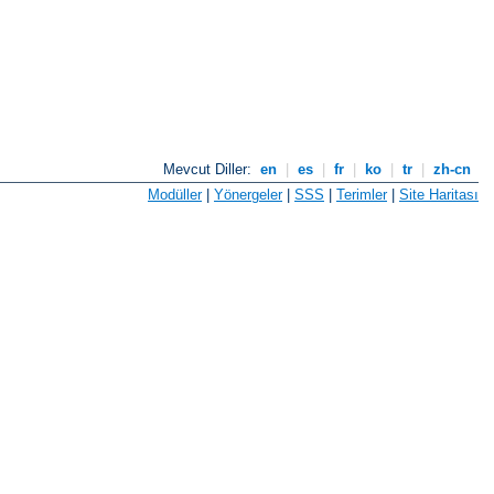
Mevcut Diller:
en
|
es
|
fr
|
ko
|
tr
|
zh-cn
Modüller
|
Yönergeler
|
SSS
|
Terimler
|
Site Haritası