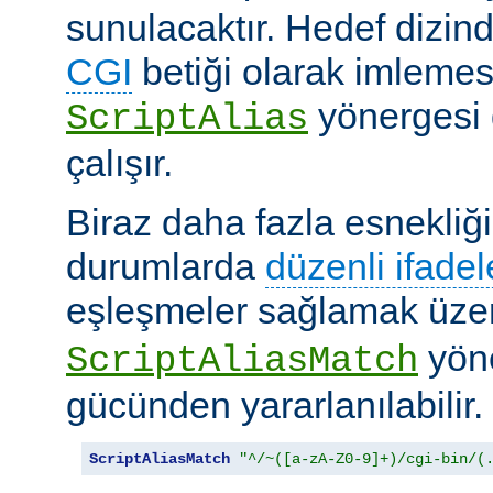
sunulacaktır. Hedef dizind
CGI
betiği olarak imlemes
yönergesi 
ScriptAlias
çalışır.
Biraz daha fazla esnekliği
durumlarda
düzenli ifadel
eşleşmeler sağlamak üz
yöne
ScriptAliasMatch
gücünden yararlanılabilir.
ScriptAliasMatch
"^/~([a-zA-Z0-9]+)/cgi-bin/(