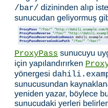
dizininden alıp ist
/bar/
sunucudan geliyormuş gib
ProxyPass
"/foo/"
"http://dahili.example.com/
ProxyPassReverse
"/foo/"
"http://dahili.examp
ProxyPassReverseCookieDomain
 dahili
.
example
.
c
ProxyPassReverseCookiePath
"/foo/"
"/bar/"
sunucuyu uyg
ProxyPass
için yapılandırırken
Prox
yönergesi
dahili.exam
sunucusundan kaynaklana
yeniden yazar, böylece bu
sunucudaki yerleri belirle