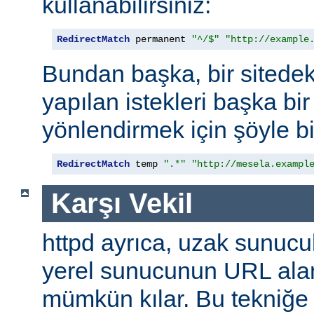
kullanabilirsiniz:
RedirectMatch
 permanent 
"^/$"
"http://example
Bundan başka, bir sitedek
yapılan istekleri başka bir
yönlendirmek için şöyle bi
RedirectMatch
 temp 
".*"
"http://mesela.exampl
Karşı Vekil
httpd ayrıca, uzak sunucu
yerel sunucunun URL alan
mümkün kılar. Bu tekniğ