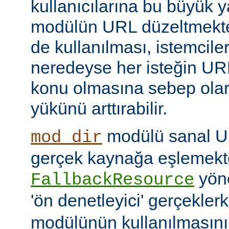
kullanıcılarına bu büyük y
modülün URL düzeltmekte
de kullanılması, istemcil
neredeyse her isteğin UR
konu olmasına sebep ola
yükünü arttırabilir.
modülü sanal URI
mod_dir
gerçek kaynağa eşlemekte
yöne
FallbackResource
'ön denetleyici' gerçekle
modülünün kullanılmasını