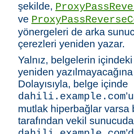
şekilde,
ProxyPassReve
ve
ProxyPassReverseC
yönergeleri de arka sunu
çerezleri yeniden yazar.
Yalnız, belgelerin içindek
yeniden yazılmayacağına 
Dolayısıyla, belge içinde
’
dahili.example.com
mutlak hiperbağlar varsa 
tarafından vekil sunucud
’d
dahili.example.com