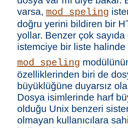
dosya var mı diye bakar. 
varsa,
iste
mod_speling
doğru yerini bildiren bir
yollar. Benzer çok sayıda
istemciye bir liste halinde
modülünün 
mod_speling
özelliklerinden biri de dos
büyüklüğüne duyarsız olar
Dosya isimlerinde harf b
olduğu Unix benzeri siste
olmayan kullanıcılara sah