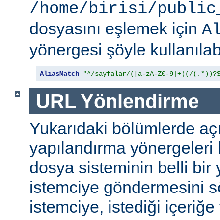
/home/birisi/public
dosyasını eşlemek için
A
yönergesi şöyle kullanılabi
AliasMatch
"^/sayfalar/([a-zA-Z0-9]+)(/(.*))?
URL Yönlendirme
Yukarıdaki bölümlerde aç
yapılandırma yönergeleri h
dosya sisteminin belli bir 
istemciye göndermesini s
istemciye, istediği içeriğe 