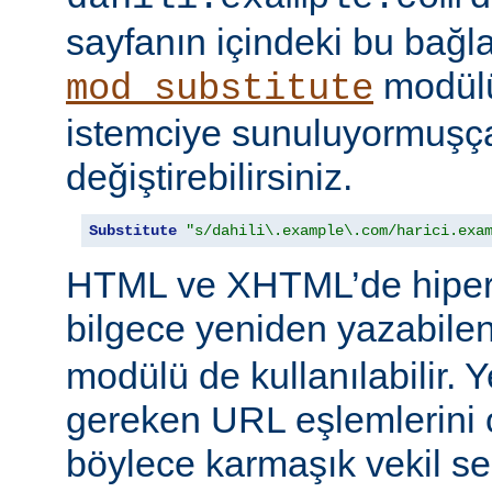
sayfanın içindeki bu bağlar
modülü
mod_substitute
istemciye sunuluyormuşç
değiştirebilirsiniz.
Substitute
"s/dahili\.example\.com/harici.exa
HTML ve XHTML’de hiper
bilgece yeniden yazabile
modülü de kullanılabilir. 
gereken URL eşlemlerini o
böylece karmaşık vekil se