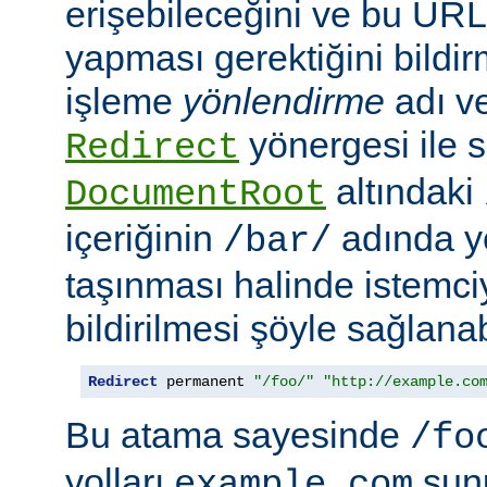
erişebileceğini ve bu URL i
yapması gerektiğini bildir
işleme
yönlendirme
adı ve
yönergesi ile s
Redirect
altındaki
DocumentRoot
içeriğinin
adında ye
/bar/
taşınması halinde istemc
bildirilmesi şöyle sağlanabi
Redirect
 permanent 
"/foo/"
"http://example.co
Bu atama sayesinde
/fo
yolları
sun
example.com