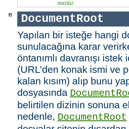
UserDir
DocumentRoot
Yapılan bir isteğe hangi 
sunulacağına karar verirk
öntanımlı davranışı istek
(URL’den konak ismi ve po
kalan kısım) alıp bunu ya
dosyasında
DocumentRo
belirtilen dizinin sonuna 
nedenle,
DocumentRoot
dosyalar sitenin dışardan