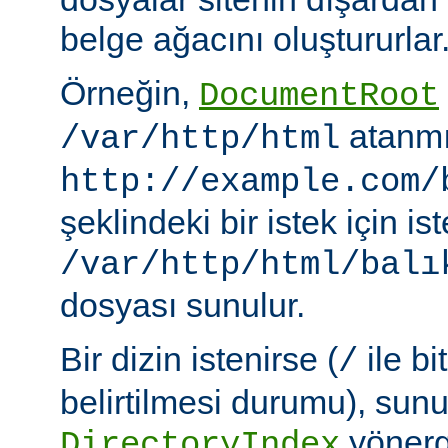
belge ağacını oluştururlar
Örneğin,
DocumentRoot
atanmı
/var/http/html
http://example.com/
şeklindeki bir istek için i
/var/http/html/balı
dosyası sunulur.
Bir dizin istenirse (
ile bi
/
belirtilmesi durumu), sun
yönerge
DirectoryIndex