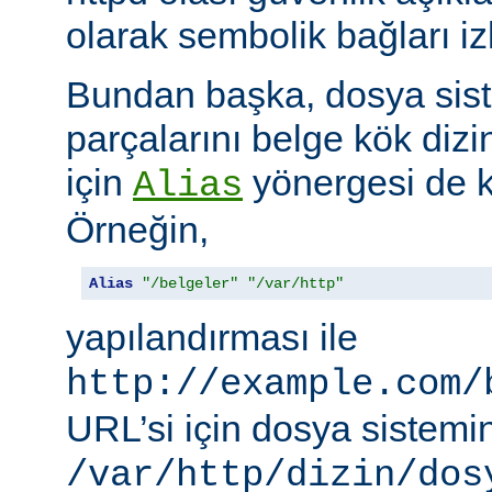
olarak sembolik bağları i
Bundan başka, dosya siste
parçalarını belge kök dizi
için
yönergesi de ku
Alias
Örneğin,
Alias
"/belgeler"
"/var/http"
yapılandırması ile
http://example.com/
URL’si için dosya sistemi
/var/http/dizin/dos