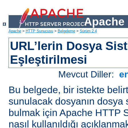
Apache 
Apache
>
HTTP Sunucusu
>
Belgeleme
>
Sürüm 2.4
URL’lerin Dosya Sist
Eşleştirilmesi
Mevcut Diller:
e
Bu belgede, bir istekte belir
sunulacak dosyanın dosya s
bulmak için Apache HTTP S
nasıl kullanıldığı açıklanmak