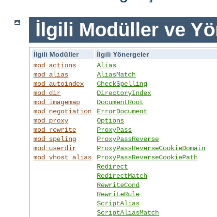
İlgili Modüller ve Y
İlgili Modüller
İlgili Yönergeler
mod_actions
Alias
mod_alias
AliasMatch
mod_autoindex
CheckSpelling
mod_dir
DirectoryIndex
mod_imagemap
DocumentRoot
mod_negotiation
ErrorDocument
mod_proxy
Options
mod_rewrite
ProxyPass
mod_speling
ProxyPassReverse
mod_userdir
ProxyPassReverseCookieDomain
mod_vhost_alias
ProxyPassReverseCookiePath
Redirect
RedirectMatch
RewriteCond
RewriteRule
ScriptAlias
ScriptAliasMatch