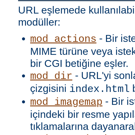
URL eşlemede kullanılabi
modüller:
- Bir is
mod_actions
MIME türüne veya iste
bir CGI betiğine eşler.
- URL'yi sonl
mod_dir
çizgisini
b
index.html
- Bir i
mod_imagemap
içindeki bir resme yapıl
tıklamalarına dayanarak