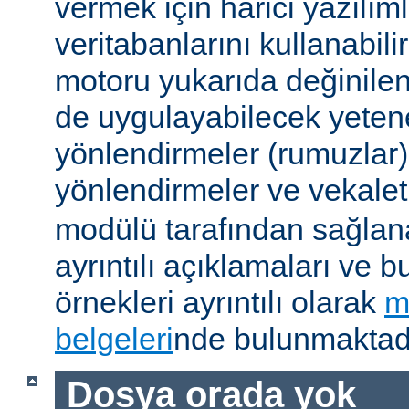
vermek için harici yazılıml
veritabanlarını kullanabil
motoru yukarıda değinile
de uygulayabilecek yetene
yönlendirmeler (rumuzlar),
yönlendirmeler ve vekale
modülü tarafından sağlan
ayrıntılı açıklamaları ve b
örnekleri ayrıntılı olarak
m
belgeleri
nde bulunmaktadı
Dosya orada yok