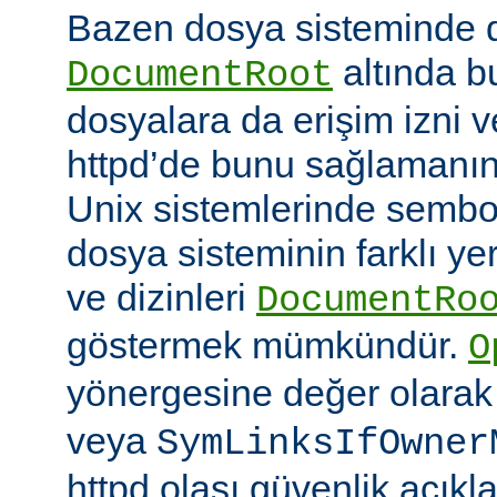
Bazen dosya sisteminde 
altında 
DocumentRoot
dosyalara da erişim izni v
httpd’de bunu sağlamanın çe
Unix sistemlerinde sembo
dosya sisteminin farklı ye
ve dizinleri
DocumentRo
göstermek mümkündür.
O
yönergesine değer olara
veya
SymLinksIfOwner
httpd olası güvenlik açıkl