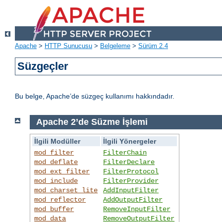
Apache
>
HTTP Sunucusu
>
Belgeleme
>
Sürüm 2.4
Süzgeçler
Bu belge, Apache’de süzgeç kullanımı hakkındadır.
Apache 2’de Süzme İşlemi
İlgili Modüller
İlgili Yönergeler
mod_filter
FilterChain
mod_deflate
FilterDeclare
mod_ext_filter
FilterProtocol
mod_include
FilterProvider
mod_charset_lite
AddInputFilter
mod_reflector
AddOutputFilter
mod_buffer
RemoveInputFilter
mod_data
RemoveOutputFilter