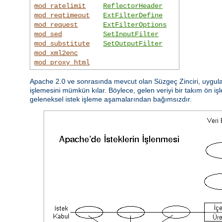
mod_ratelimit
ReflectorHeader
mod_reqtimeout
ExtFilterDefine
mod_request
ExtFilterOptions
mod_sed
SetInputFilter
mod_substitute
SetOutputFilter
mod_xml2enc
mod_proxy_html
Apache 2.0 ve sonrasında mevcut olan Süzgeç Zinciri, uygulam
işlemesini mümkün kılar. Böylece, gelen veriyi bir takım ön işl
geleneksel istek işleme aşamalarından bağımsızdır.