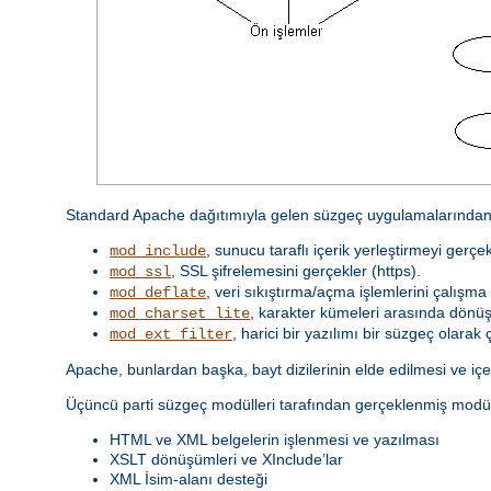
Standard Apache dağıtımıyla gelen süzgeç uygulamalarından 
, sunucu taraflı içerik yerleştirmeyi gerçek
mod_include
, SSL şifrelemesini gerçekler (https).
mod_ssl
, veri sıkıştırma/açma işlemlerini çalışma 
mod_deflate
, karakter kümeleri arasında dönüş
mod_charset_lite
, harici bir yazılımı bir süzgeç olarak ça
mod_ext_filter
Apache, bunlardan başka, bayt dizilerinin elde edilmesi ve içeri
Üçüncü parti süzgeç modülleri tarafından gerçeklenmiş modül
HTML ve XML belgelerin işlenmesi ve yazılması
XSLT dönüşümleri ve XInclude’lar
XML İsim-alanı desteği