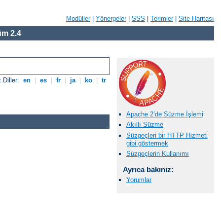
Modüller
|
Yönergeler
|
SSS
|
Terimler
|
Site Haritası
m 2.4
 Diller:
en
|
es
|
fr
|
ja
|
ko
|
tr
Apache 2’de Süzme İşlemi
Akıllı Süzme
Süzgeçleri bir HTTP Hizmeti
gibi göstermek
Süzgeçlerin Kullanımı
Ayrıca bakınız:
Yorumlar