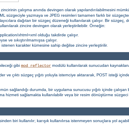
incirinin çalışma anında devingen olarak yapılandırılabilmesini mümkün k
 süzgeciyle yazmaya ve JPEG resimleri tamamen farklı bir süzgeçten 
ğlayıcılara dağıtan bir süzgeç düzeneği kullanılarak çalışır. Bir süzgeç, d
kullanılarak zincire devingen olarak yerleştirilebilir. Örneğin:
plication/xhtml+xml olduğu takdirde çalışır.
teyse ve sıkıştırılmamışsa çalışır.
stenen karakter kümesine sahip değilse zincire yerleştirilir.
ileceği gibi
modülü kullanılarak sunucudan kaynaklanan i
mod_reflector
r ve çıktı süzgeç yığıtı yoluyla istemciye aktararak, POST isteği içinde 
şümün sağlandığı durumda, bir uygulama sunucusu yığıtı içinde çalışan b
ma hizmeti sağlamakta kullanılabilir veya bir resim dönüştürme süzgeci
inden biri kullanılır; karışık kullanılırsa istenmeyen sonuçlara yol açabili