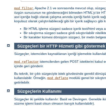
, Apache 2.1 ve sonrasında mevcut olup, süzgeç z
mod_filter
özgün sunucunun ne göndereceğini bilmeden HTML’yi bir HTML
asıl içeriğe bağlı olarak çalışma anında içeriği farklı içerik sa
koşulsuz olarak çalıştırılabileceği gibi bir içerik sağlayıcı gibi 
Bir HTML işleme süzgeci sadece içerik text/html veya ap
Bir sıkıştırma süzgeci sadece girdi sıkıştırılabilir nitelik
Bir karakter kümesi dönüşüm süzgeci, bir metin belgesi i
Süzgeçleri bir HTTP Hizmeti gibi göstermek
Süzgeçler, istemciden kaynaklanan içeriği işlemekte kullanılab
istemcilerden gelen POST isteklerini kabul ede
mod_reflector
içinde geri gönderir.
Bu teknik, bir çıktı süzgeciyle istek gövdesinde gerekli dönü
kullanılabilir. Örneğin,
modülü genel bir sıkıştır
mod_deflate
getirilebilir.
Süzgeçlerin Kullanımı
Süzgeçler iki şekilde kullanılır: Basit ve Devingen. Genelde ikis
süzme işlemi basit olsun olmasın karışık kullanılabilir).