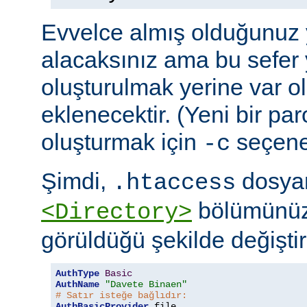
Evvelce almış olduğunuz y
alacaksınız ama bu sefer 
oluşturulmak yerine var o
eklenecektir. (Yeni bir pa
oluşturmak için
seçeneğ
-c
Şimdi,
dosyan
.htaccess
bölümünüz
<Directory>
görüldüğü şekilde değiştire
AuthType
Basic
AuthName
"Davete Binaen"
# Satır isteğe bağlıdır:
AuthBasicProvider