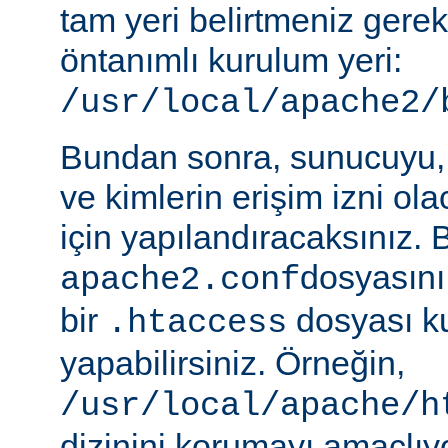
tam yeri belirtmeniz gere
öntanımlı kurulum yeri:
/usr/local/apache2/
Bundan sonra, sunucuyu, 
ve kimlerin erişim izni ol
için yapılandıracaksınız. 
dosyasını
apache2.conf
bir
dosyası k
.htaccess
yapabilirsiniz. Örneğin,
/usr/local/apache/h
dizinini korumayı amaçlıy