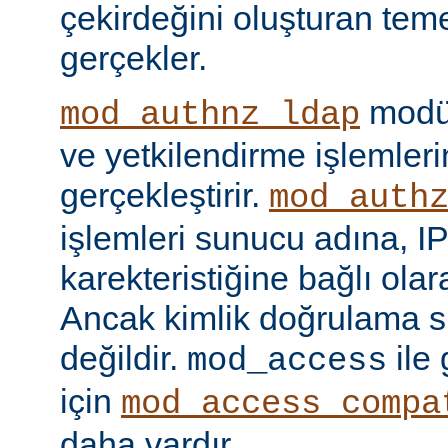
çekirdeğini oluşturan tem
gerçekler.
modül
mod_authnz_ldap
ve yetkilendirme işlemlerin
gerçekleştirir.
mod_auth
işlemleri sunucu adına, IP
karekteristiğine bağlı olara
Ancak kimlik doğrulama si
değildir.
ile
mod_access
için
mod_access_compa
daha vardır.