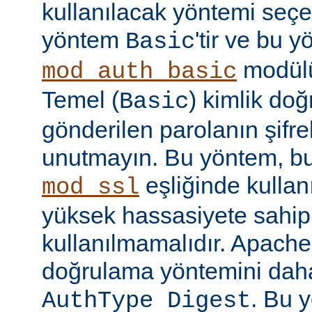
kullanılacak yöntemi seçe
yöntem
'tir ve bu 
Basic
modülü
mod_auth_basic
Temel (
) kimlik do
Basic
gönderilen parolanın şifr
unutmayın. Bu yöntem, bu
eşliğinde kullan
mod_ssl
yüksek hassasiyete sahip b
kullanılmamalıdır. Apache
doğrulama yöntemini daha
. Bu 
AuthType Digest