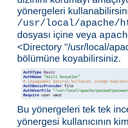
yönergeleri kullanabilirsi
/usr/local/apache/h
dosyası içine veya
apach
<Directory "/usr/local/ap
bölümüne koyabilirsiniz.
AuthType
Basic
AuthName
"Gizli Dosyalar"
# (Aşağıdaki satırın kullanımı isteğe bağlıdı
AuthBasicProvider
AuthUserFile
"/usr/local/apache/passwd/passwo
Require
 user umut
Bu yönergeleri tek tek in
yönergesi kullanıcının ki