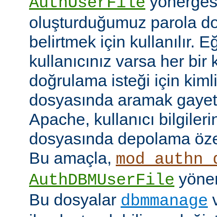
yönerges
AuthUserFile
oluşturduğumuz parola do
belirtmek için kullanılır. 
kullanıcınız varsa her bir 
doğrulama isteği için kimlik
dosyasında aramak gayet 
Apache, kullanıcı bilgilerin
dosyasında depolama özell
Bu amaçla,
mod_authn_
yönerg
AuthDBMUserFile
Bu dosyalar
dbmmanage