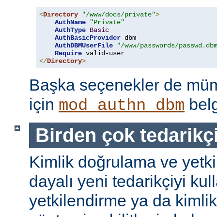
<
Directory
"/www/docs/private"
>
AuthName
"Private"
AuthType
Basic
AuthBasicProvider
 dbm

AuthDBMUserFile
"/www/passwords/passwd.db
Require
</
Directory
>
Başka seçenekler de mümk
için
belg
mod_authn_dbm
Birden çok tedarikç
Kimlik doğrulama ve yetk
dayalı yeni tedarikçiyi kul
yetkilendirme ya da kimli