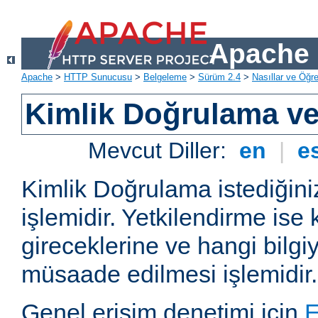
Apache 
Apache
>
HTTP Sunucusu
>
Belgeleme
>
Sürüm 2.4
>
Nasıllar ve Öğret
Kimlik Doğrulama ve
Mevcut Diller:
en
|
e
Kimlik Doğrulama istediğiniz
işlemidir. Yetkilendirme ise 
gireceklerine ve hangi bilgi
müsaade edilmesi işlemidir.
Genel erişim denetimi için
E