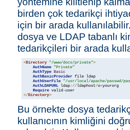
yöntemine kilitlenip kalm
birden çok tedarikçi ihti
için bir arada kullanılabil
dosya ve LDAP tabanlı ki
tedarikçileri bir arada kull
<
Directory
"/www/docs/private"
>
AuthName
"Private"
AuthType
Basic
AuthBasicProvider
 file ldap

AuthUserFile
"/usr/local/apache/passwd/pa
AuthLDAPURL
 ldap
://
ldaphost
/
o
=
yourorg

Require
</
Directory
>
Bu örnekte dosya tedarikçi
kullanıcının kimliğini do