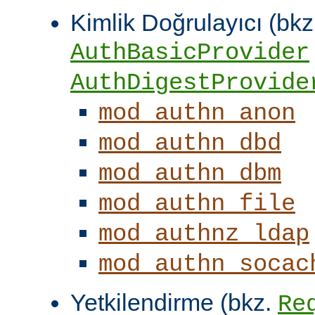
Kimlik Doğrulayıcı (bkz
AuthBasicProvider
AuthDigestProvide
mod_authn_anon
mod_authn_dbd
mod_authn_dbm
mod_authn_file
mod_authnz_ldap
mod_authn_socac
Yetkilendirme (bkz.
Re