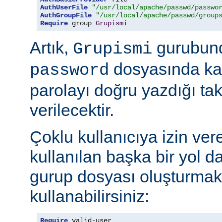
AuthUserFile
"/usr/local/apache/passwd/passwo
AuthGroupFile
"/usr/local/apache/passwd/group
Require
 group 
Grupismi
Artık,
gurubund
Grupismi
dosyasında kay
password
parolayı doğru yazdığı tak
verilecektir.
Çoklu kullanıcıya izin ver
kullanılan başka bir yol d
gurup dosyası oluşturmak
kullanabilirsiniz:
Require
 valid-user