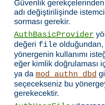
Güvenlik gerekçelerinden
adı değiştirilişinde istem
sorması gerekir.
yön
AuthBasicProvider
değeri
olduğundan,
file
yönergenin kullanımı isteğ
eğer kimlik doğrulaması i
ya da
gi
mod_authn_dbd
seçecekseniz bu yönerge
gerekecektir.