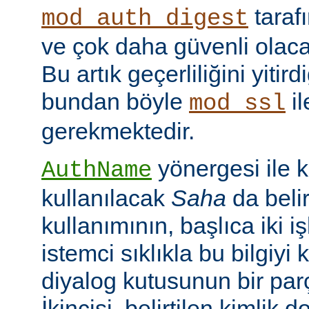
taraf
mod_auth_digest
ve çok daha güvenli olac
Bu artık geçerliliğini yitir
bundan böyle
il
mod_ssl
gerekmektedir.
yönergesi ile 
AuthName
kullanılacak
Saha
da belir
kullanımının, başlıca iki işl
istemci sıklıkla bu bilgiyi 
diyalog kutusunun bir par
İkincisi, belirtilen kimlik 